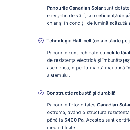
Panourile Canadian Solar
sunt dotat
energetic de vârf, cu o
eficiență de p
chiar și în condiții de lumină scăzută
Tehnologia Half-cell (celule tăiate pe
Panourile sunt echipate cu
celule tăi
de rezistența electrică și îmbunătățeș
asemenea, o performanță mai bună în c
sistemului.
Construcție robustă și durabilă
Panourile fotovoltaice
Canadian Sola
extreme, având o structură rezistentă
până la
5400 Pa
. Acestea sunt certifi
medii dificile.