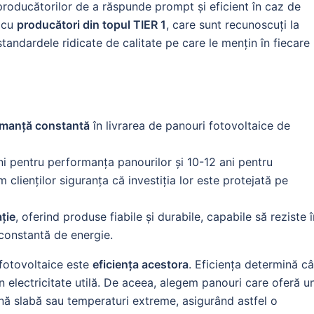
producătorilor de a răspunde prompt și eficient în caz de
r cu
producători din topul TIER 1
, care sunt recunoscuți la
 standardele ridicate de calitate pe care le mențin în fiecare
rmanță constantă
în livrarea de panouri fotovoltaice de
i pentru performanța panourilor și 10-12 ani pentru
 clienților siguranța că investiția lor este protejată pe
ție
, oferind produse fiabile și durabile, capabile să reziste î
 constantă de energie.
r fotovoltaice este
eficiența acestora
. Eficiența determină câ
n electricitate utilă. De aceea, alegem panouri care oferă u
umină slabă sau temperaturi extreme, asigurând astfel o