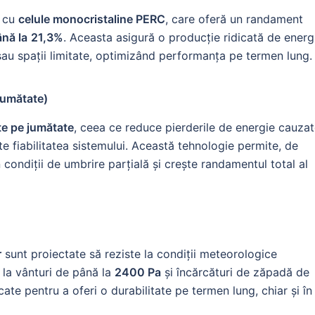
e cu
celule monocristaline PERC
, care oferă un randament
ână la
21,3%
. Aceasta asigură o producție ridicată de energ
 sau spații limitate, optimizând performanța pe termen lung.
 jumătate)
ate pe jumătate
, ceea ce reduce pierderile de energie cauza
te fiabilitatea sistemului. Această tehnologie permite, de
ondiții de umbrire parțială și crește randamentul total al
r
sunt proiectate să reziste la condiții meteorologice
 la vânturi de până la
2400 Pa
și încărcături de zăpadă de
cate pentru a oferi o durabilitate pe termen lung, chiar și în