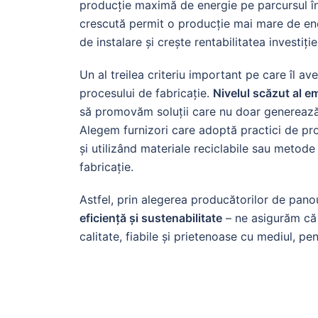
producție maximă de energie pe parcursul într
crescută permit o producție mai mare de ene
de instalare și crește rentabilitatea investiție
Un al treilea criteriu important pe care îl a
procesului de fabricație.
Nivelul scăzut al e
să promovăm soluții care nu doar generează 
Alegem furnizori care adoptă practici de pr
și utilizând materiale reciclabile sau meto
fabricație.
Astfel, prin alegerea producătorilor de panou
eficiență și sustenabilitate
– ne asigurăm că o
calitate, fiabile și prietenoase cu mediul, pe