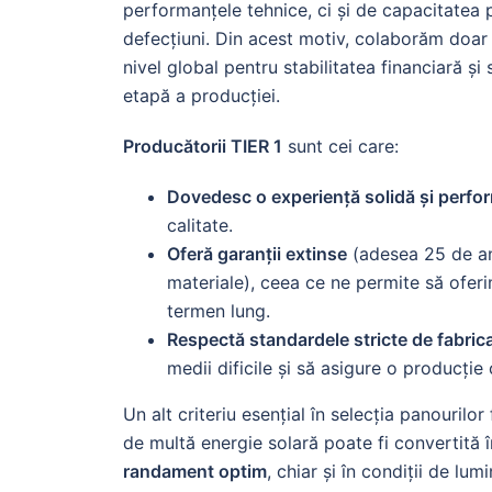
performanțele tehnice, ci și de capacitatea 
defecțiuni. Din acest motiv, colaborăm doa
nivel global pentru stabilitatea financiară și
etapă a producției.
Producătorii TIER 1
sunt cei care:
Dovedesc o experiență solidă și perfo
calitate.
Oferă garanții extinse
(adesea 25 de an
materiale), ceea ce ne permite să oferim
termen lung.
Respectă standardele stricte de fabrica
medii dificile și să asigure o producție
Un alt criteriu esențial în selecția panourilo
de multă energie solară poate fi convertită î
randament optim
, chiar și în condiții de l