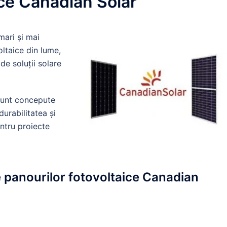
ice Canadian Solar
mari și mai
ltaice din lume,
de soluții solare
unt concepute
urabilitatea și
entru proiecte
le panourilor fotovoltaice Canadian