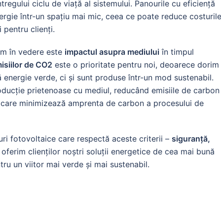
egului ciclu de viață al sistemului. Panourile cu eficiență
rgie într-un spațiu mai mic, ceea ce poate reduce costuril
i pentru clienți.
vem în vedere este
impactul asupra mediului
în timpul
misiilor de CO2
este o prioritate pentru noi, deoarece dorim
energie verde, ci și sunt produse într-un mod sustenabil.
oducție prietenoase cu mediul, reducând emisiile de carbon
de care minimizează amprenta de carbon a procesului de
ri fotovoltaice care respectă aceste criterii –
siguranță,
ferim clienților noștri soluții energetice de cea mai bună
ntru un viitor mai verde și mai sustenabil.