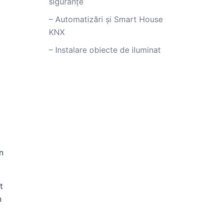
siguranțe
– Automatizări și Smart House
KNX
– Instalare obiecte de iluminat
n
t
n