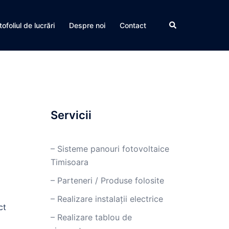
tofoliul de lucrări
Despre noi
Contact
Servicii
– Sisteme panouri fotovoltaice
Timisoara
– Parteneri / Produse folosite
– Realizare instalații electrice
ct
– Realizare tablou de